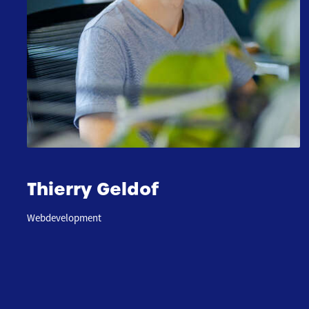
Thierry Geldof
Webdevelopment